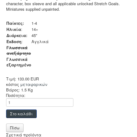
Sleeves
character, box sleeve and all applicable unlocked Stretch Goals.
Miniatures supplied unpainted.
Accessories
Funko POP
Παίκτες:
1-4
Ηλικία
:
14+
Στρατηγικής
Διάρκεια:
45''
Έκδοση
:
Αγγλικά
Φαντασίας
Γλωσσικά
ανεξάρτητο
Οικογενειακά
Γλωσσικά
2-Παίκτες
εξαρτημένο
Ελληνικά
Τιμή:
133.00 EUR
κόστος
μεταφορικών
Χρώματα
Βάρος:
1.5 Kg
Ποσότητα:
TCG-LCG
Παιχνίδια Ρόλου
Puzzle
Deco & Ένδυση
Σχετικά προϊόντα