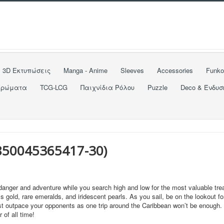
3D Εκτυπώσεις
Manga - Anime
Sleeves
Accessories
Funk
Χρώματα
TCG-LCG
Παιχνίδια Ρόλου
Puzzle
Deco & Ένδυσ
850045365417-30
)
e danger and adventure while you search high and low for the most valuable tre
ss gold, rare emeralds, and iridescent pearls. As you sail, be on the lookout fo
must outpace your opponents as one trip around the Caribbean won’t be enough
 of all time!