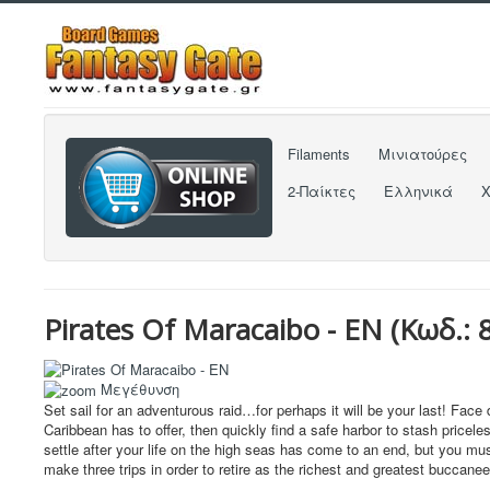
Filaments
Μινιατούρες
2-Παίκτες
Ελληνικά
Pirates Of Maracaibo - EN
(Κωδ.:
Μεγέθυνση
Set sail for an adventurous raid…for perhaps it will be your last! Fac
Caribbean has to offer, then quickly find a safe harbor to stash pricele
settle after your life on the high seas has come to an end, but you 
make three trips in order to retire as the richest and greatest buccaneer