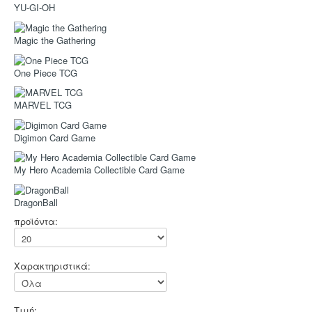
Sleeves
YU-GI-OH
Accessories
Magic the Gathering
Funko POP
One Piece TCG
Στρατηγικής
Φαντασίας
MARVEL TCG
Οικογενειακά
Digimon Card Game
2-Παίκτες
My Hero Academia Collectible Card Game
Ελληνικά
Χρώματα
DragonBall
TCG-LCG
προϊόντα:
Παιχνίδια Ρόλου
Puzzle
Χαρακτηριστικά:
Deco & Ένδυση
Τιμή: