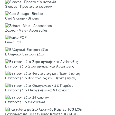
Sleeves
Sleeves - Προστασία καρτών
Accessories
Card Storage - Binders
Funko POP
Στρατηγικής
Ζάρια - Mats - Accessories
Φαντασίας
Funko POP
Οικογενειακά
Ελληνικά Επιτραπέζια
2-Παίκτες
Ελληνικά
Επιτραπέζια Στρατηγικής και Ανάπτυξης
Χρώματα
Επιτραπέζια Φαντασίας και Περιπέτειας
TCG-LCG
Παιχνίδια Ρόλου
Επιτραπέζια Οικογενειακά & Παρέας
Puzzle
Επιτραπέζια 2-Παικτών
Deco & Ένδυση
Παιχνίδια με Συλλεκτικές Κάρτες TCG-LCG