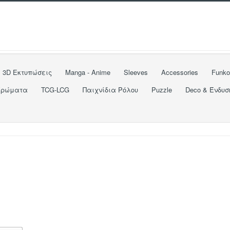
3D Εκτυπώσεις
Manga - Anime
Sleeves
Accessories
Funk
Χρώματα
TCG-LCG
Παιχνίδια Ρόλου
Puzzle
Deco & Ένδυσ