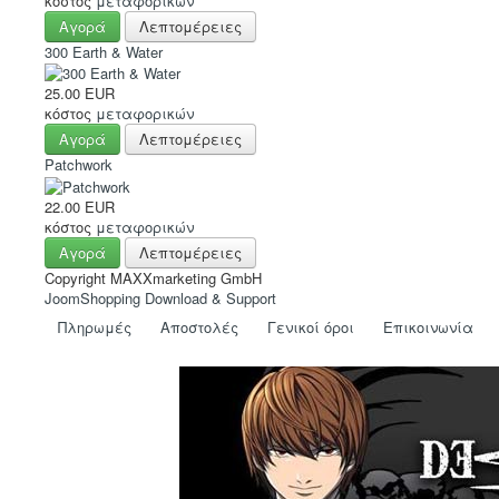
κόστος
μεταφορικών
Αγορά
Λεπτομέρειες
300 Earth & Water
25.00 EUR
κόστος
μεταφορικών
Αγορά
Λεπτομέρειες
Patchwork
22.00 EUR
κόστος
μεταφορικών
Αγορά
Λεπτομέρειες
Copyright MAXXmarketing GmbH
JoomShopping Download & Support
Πληρωμές
Αποστολές
Γενικοί όροι
Eπικοινωνία