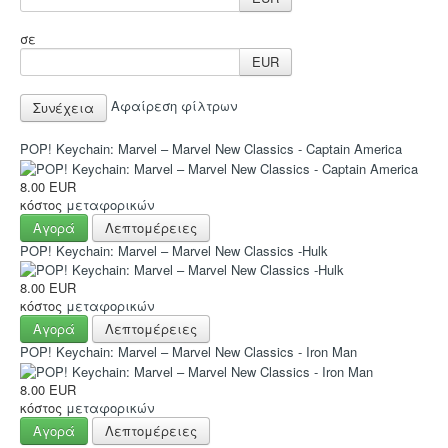
Sleeves
σε
Accessories
EUR
Funko POP
Αφαίρεση φίλτρων
Στρατηγικής
Φαντασίας
POP! Keychain: Marvel – Marvel New Classics - Captain America
Οικογενειακά
8.00 EUR
κόστος
μεταφορικών
2-Παίκτες
Αγορά
Λεπτομέρειες
Ελληνικά
POP! Keychain: Marvel – Marvel New Classics -Hulk
Χρώματα
8.00 EUR
κόστος
μεταφορικών
TCG-LCG
Αγορά
Λεπτομέρειες
Παιχνίδια Ρόλου
POP! Keychain: Marvel – Marvel New Classics - Iron Man
Puzzle
8.00 EUR
κόστος
μεταφορικών
Deco & Ένδυση
Αγορά
Λεπτομέρειες