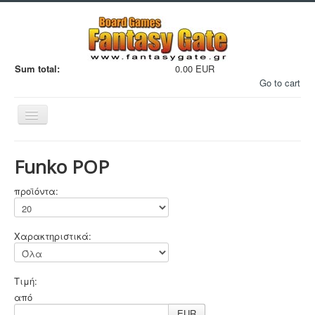
Sum total:
0.00 EUR
Go to cart
Εναλλαγή
πλοήγησης
Funko POP
προϊόντα:
Filaments
Χαρακτηριστικά:
Μινιατούρες
3D Εκτυπώσεις
Τιμή:
Manga - Anime
από
EUR