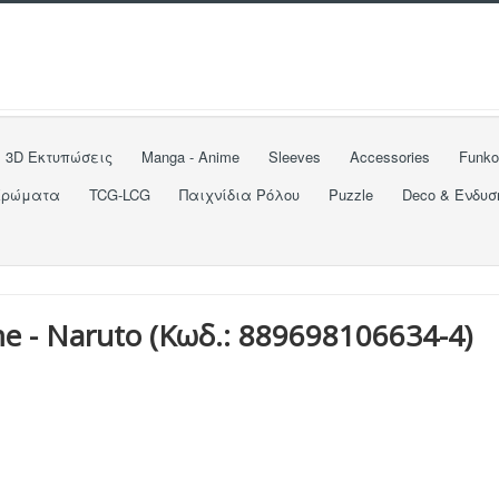
3D Εκτυπώσεις
Manga - Anime
Sleeves
Accessories
Funk
Χρώματα
TCG-LCG
Παιχνίδια Ρόλου
Puzzle
Deco & Ένδυσ
me - Naruto
(Κωδ.:
889698106634-4
)