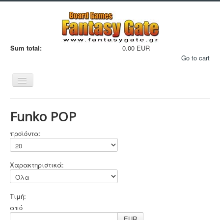
Sum total:
0.00 EUR
Go to cart
Εναλλαγή
πλοήγησης
Funko POP
προϊόντα:
Filaments
Χαρακτηριστικά:
Μινιατούρες
3D Εκτυπώσεις
Τιμή:
Manga - Anime
από
EUR