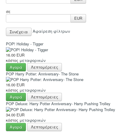
Sleeves
σε
Accessories
EUR
Funko POP
Αφαίρεση φίλτρων
Στρατηγικής
Φαντασίας
POP! Holiday - Tigger
Οικογενειακά
16.00 EUR
κόστος
μεταφορικών
2-Παίκτες
Αγορά
Λεπτομέρειες
Ελληνικά
POP Harry Potter: Anniversary- The Stone
Χρώματα
16.00 EUR
κόστος
μεταφορικών
TCG-LCG
Αγορά
Λεπτομέρειες
Παιχνίδια Ρόλου
POP Deluxe: Harry Potter Anniversary- Harry Pushing Trolley
Puzzle
34.00 EUR
κόστος
μεταφορικών
Deco & Ένδυση
Αγορά
Λεπτομέρειες