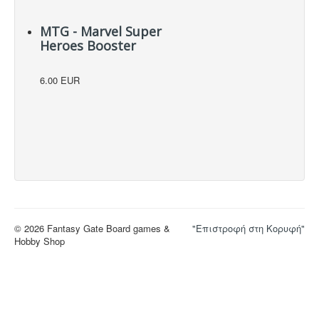
MTG - Marvel Super
Heroes Booster
6.00 EUR
© 2026 Fantasy Gate Board games &
"Επιστροφή στη Κορυφή"
Hobby Shop
NOTE! This site uses cookies and
similar technologies.
If you not change browser settings, you agree to it.