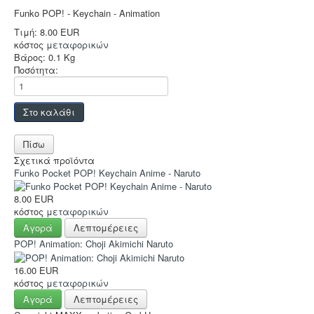
Sleeves
Funko POP! - Keychain - Animation
Accessories
Τιμή:
8.00 EUR
κόστος
μεταφορικών
Funko POP
Βάρος:
0.1 Kg
Ποσότητα:
Στρατηγικής
Φαντασίας
Οικογενειακά
2-Παίκτες
Σχετικά προϊόντα
Ελληνικά
Funko Pocket POP! Keychain Anime - Naruto
Χρώματα
8.00 EUR
κόστος
μεταφορικών
TCG-LCG
Αγορά
Λεπτομέρειες
Παιχνίδια Ρόλου
POP! Animation: Choji Akimichi Naruto
Puzzle
16.00 EUR
κόστος
μεταφορικών
Deco & Ένδυση
Αγορά
Λεπτομέρειες