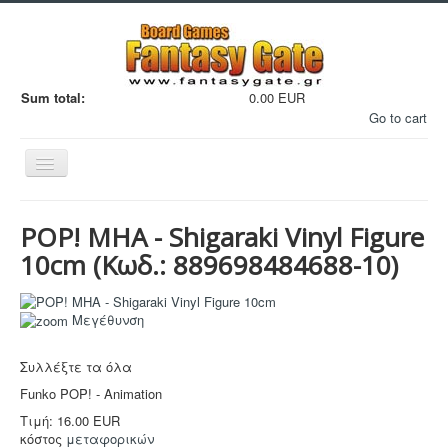
Sum total:
0.00 EUR
Go to cart
Εναλλαγή
πλοήγησης
POP! MHA - Shigaraki Vinyl Figure
10cm
(Κωδ.:
889698484688-10
)
Filaments
Μεγέθυνση
Μινιατούρες
Συλλέξτε τα όλα
3D Εκτυπώσεις
Funko POP! - Animation
Manga - Anime
Τιμή:
16.00 EUR
κόστος
μεταφορικών