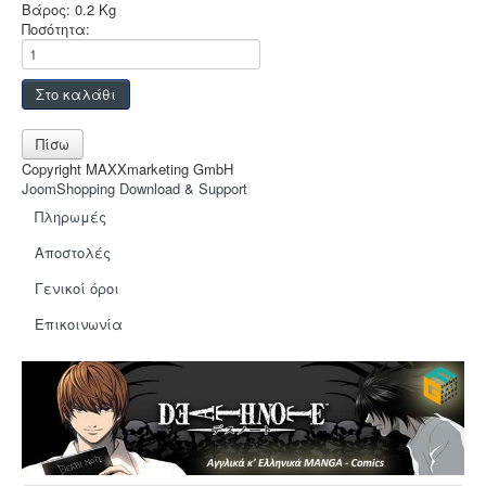
Sleeves
Βάρος:
0.2 Kg
Ποσότητα:
Accessories
Funko POP
Στρατηγικής
Φαντασίας
Copyright MAXXmarketing GmbH
JoomShopping Download & Support
Οικογενειακά
Πληρωμές
2-Παίκτες
Αποστολές
Ελληνικά
Γενικοί όροι
Χρώματα
Eπικοινωνία
TCG-LCG
Παιχνίδια Ρόλου
Puzzle
Deco & Ένδυση