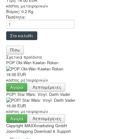
Τιμή:
16.00 EUR
Sleeves
κόστος
μεταφορικών
Βάρος:
0.2 Kg
Accessories
Ποσότητα:
Funko POP
Στρατηγικής
Φαντασίας
Οικογενειακά
Σχετικά προϊόντα
POP Obi-Wan Kawlan Roken
2-Παίκτες
16.00 EUR
Ελληνικά
κόστος
μεταφορικών
Χρώματα
Αγορά
Λεπτομέρειες
POP! Star Wars: Vinyl: Darth Vader
TCG-LCG
16.00 EUR
Παιχνίδια Ρόλου
κόστος
μεταφορικών
Puzzle
Αγορά
Λεπτομέρειες
Copyright MAXXmarketing GmbH
Deco & Ένδυση
JoomShopping Download & Support