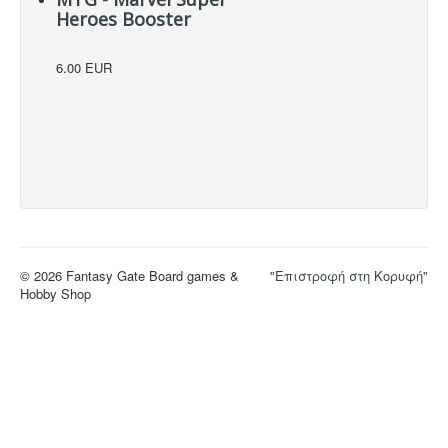
Heroes Booster
6.00 EUR
© 2026 Fantasy Gate Board games &
"Επιστροφή στη Κορυφή"
Hobby Shop
NOTE! This site uses cookies and
similar technologies.
If you not change browser settings, you agree to it.
I understand