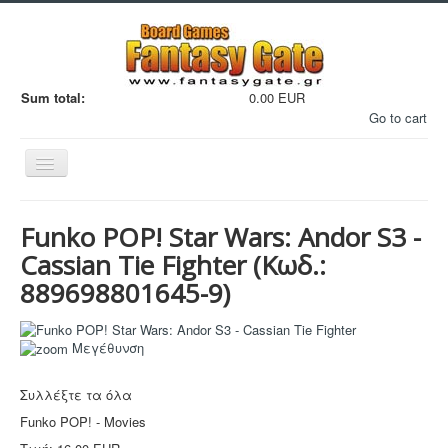
Sum total:
0.00 EUR
Go to cart
Εναλλαγή
πλοήγησης
Funko POP! Star Wars: Andor S3 -
Cassian Tie Fighter
(Κωδ.:
889698801645-9
)
Filaments
Μεγέθυνση
Μινιατούρες
3D Εκτυπώσεις
Συλλέξτε τα όλα
Manga - Anime
Funko POP! - Movies