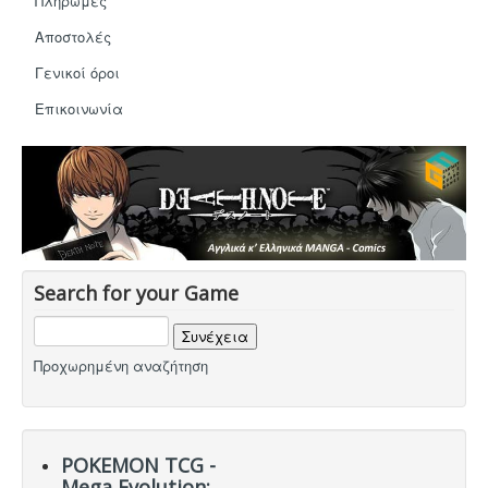
Hot Deals!
Πληρωμές
Αποστολές
Αρχική σελίδα
Γενικοί όροι
Eπικοινωνία
Search for your Game
Προχωρημένη αναζήτηση
POKEMON TCG -
Mega Evolution: