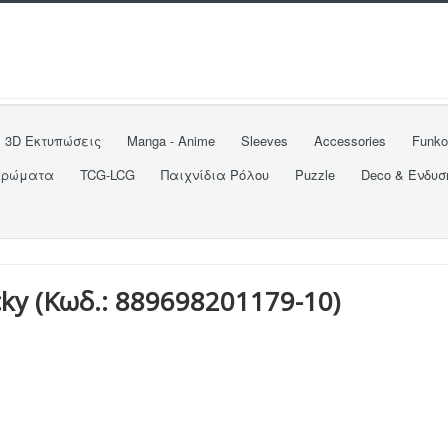
3D Εκτυπώσεις
Manga - Anime
Sleeves
Accessories
Funk
Χρώματα
TCG-LCG
Παιχνίδια Ρόλου
Puzzle
Deco & Ένδυσ
cky
(Κωδ.:
889698201179-10
)