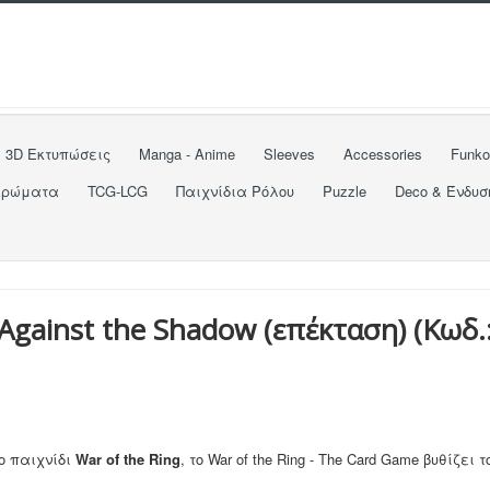
3D Εκτυπώσεις
Manga - Anime
Sleeves
Accessories
Funk
Χρώματα
TCG-LCG
Παιχνίδια Ρόλου
Puzzle
Deco & Ένδυσ
 Against the Shadow (επέκταση)
(Κωδ.
ο παιχνίδι
War of the Ring
, το War of the Ring - The Card Game βυθίζει 