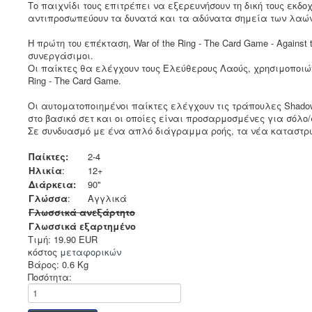
Το παιχνίδι τους επιτρέπει να εξερευνήσουν τη δική τους εκ
αντιπροσωπεύουν τα δυνατά και τα αδύνατα σημεία των λαών
Η πρώτη του επέκταση, War of the Ring - The Card Game - Agains
συνεργάσιμοι.
Οι παίκτες θα ελέγχουν τους Ελεύθερους Λαούς, χρησιμοποιών
Ring - The Card Game.
Οι αυτοματοποιημένοι παίκτες ελέγχουν τις τράπουλες Shadow
στο βασικό σετ και οι οποίες είναι προσαρμοσμένες για σόλο/
Σε συνδυασμό με ένα απλό διάγραμμα ροής, τα νέα καταστρώ
Παίκτες:
2-4
Ηλικία
:
12+
Διάρκεια:
90"
Γλώσσα
:
Αγγλικά
Γλωσσικά ανεξάρτητο
Γλωσσικά εξαρτημένο
Τιμή:
19.90 EUR
κόστος
μεταφορικών
Βάρος:
0.6 Kg
Ποσότητα: