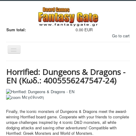
Sum total:
0.00 EUR
Go to cart
Εναλλαγή
πλοήγησης
Horrified: Dungeons & Dragons -
EN
(Κωδ.:
4005556247547-24
)
Filaments
Μεγέθυνση
Μινιατούρες
Finally, the iconic monsters of Dungeons & Dragons meet the award-
winning Horrified board game. Cooperate with your friends to complete
3D Εκτυπώσεις
unique challenges inspired by 4 iconic D&D monsters, all while
Manga - Anime
dodging attacks and saving other adventurers! Compatible with
Horrified: Greek Monsters and World of Monsters.