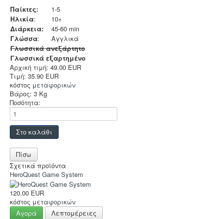
Sleeves
Παίκτες:
1-5
Ηλικία
:
10+
Accessories
Διάρκεια:
45-60 min
Funko POP
Γλώσσα
:
Αγγλικά
Γλωσσικά ανεξάρτητο
Στρατηγικής
Γλωσσικά εξαρτημένο
Αρχική τιμή:
49.00 EUR
Φαντασίας
Τιμή:
35.90 EUR
κόστος
μεταφορικών
Οικογενειακά
Βάρος:
3 Kg
Ποσότητα:
2-Παίκτες
Ελληνικά
Χρώματα
TCG-LCG
Σχετικά προϊόντα
Παιχνίδια Ρόλου
HeroQuest Game System
Puzzle
120.00 EUR
κόστος
μεταφορικών
Deco & Ένδυση
Αγορά
Λεπτομέρειες