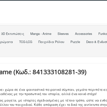
3D Εκτυπώσεις
Manga - Anime
Sleeves
Accessories
Funk
Χρώματα
TCG-LCG
Παιχνίδια Ρόλου
Puzzle
Deco & Ένδυσ
 Game
(Κωδ.:
841333108281-39
)
βάνει χώρα σε ένα φανταστικό πειρατικό σύμπαν, γεμάτο περιπέτειες
αθένας με την προσωπική του ιστορία, αλλά ένα κοινό στόχο!
τος μαγεία, με ιστορίες σχεδιασμένες με τέτοιο τρόπο, ώστε να ενθ
λλον του παιχνιδιού. Κάθε απόφαση έχει το δικό της αντίκτυπο στην